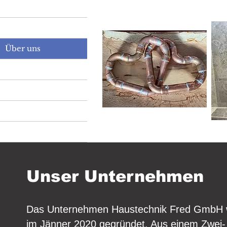
Home
Über uns
Kontakt
Leistungen
Galerie
Wir lieben unsere
Impressum
Unser Unternehmen
Das Unternehmen Haustechnik Fred GmbH 
im Jänner 2020 gegründet. Aus einem Zwei-